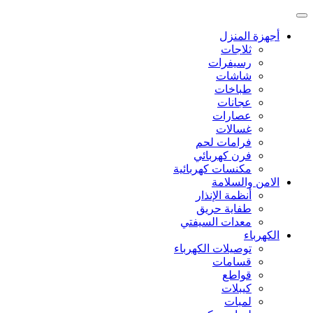
أجهزة المنزل
ثلاجات
رسيفرات
شاشات
طباخات
عجانات
عصارات
غسالات
فرامات لحم
فرن كهربائي
مكنسات كهربائية
الامن والسلامة
أنظمة الإنذار
طفاية حريق
معدات السيفتي
الكهرباء
توصيلات الكهرباء
قسامات
قواطع
كيبلات
لمبات