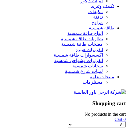
لمبات ديكور
تكييف وتبريد
مكيفات
تدفئة
مراوح
طاقة شمسية
الواح طاقة شمسية
بطاريات طاقة شمسية
مضخات طاقة شمسية
انفرترات هيبرد
اكسسوارات طاقة شمسية
انفرترات وشواحن شمسية
سخانات شمسية
لمبات شارع شمسية
منتجات عامة
مستلزمات
Shopping cart
No products in the cart.
Cart
0