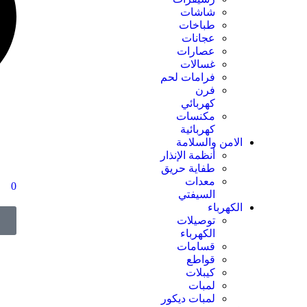
شاشات
طباخات
عجانات
عصارات
غسالات
فرامات لحم
فرن
كهربائي
مكنسات
كهربائية
الامن والسلامة
أنظمة الإنذار
طفاية حريق
معدات
0
السيفتي
الكهرباء
توصيلات
$
الكهرباء
قسامات
قواطع
كيبلات
لمبات
لمبات ديكور