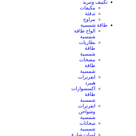
تكييف وتبريد
مكيفات
تدفئة
مراوح
طاقة شمسية
الواح طاقة
شمسية
بطاريات
طاقة
شمسية
مضخات
طاقة
شمسية
انفرترات
هيبرد
اكسسوارات
طاقة
شمسية
انفرترات
وشواحن
شمسية
سخانات
شمسية
لمبات شارع